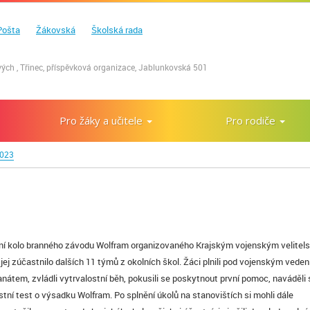
Pošta
Žákovská
Školská rada
ých , Třinec, příspěvková organizace, Jablunkovská 501
Pro žáky a učitele
Pro rodiče
2023
astní kolo branného závodu Wolfram organizovaného Krajským vojenským velitel
ej zúčastnilo dalších 11 týmů z okolních škol. Žáci plnili pod vojenským vede
anátem, zvládli vytrvalostní běh, pokusili se poskytnout první pomoc, naváděli
ní test o výsadku Wolfram. Po splnění úkolů na stanovištích si mohli dále