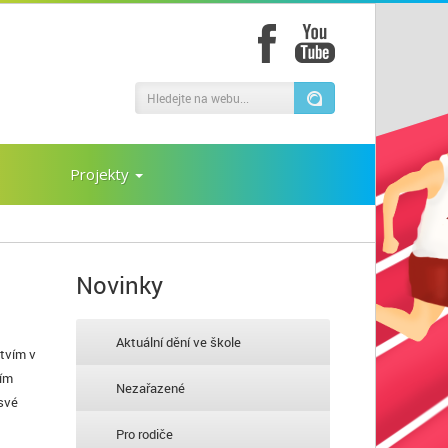
Projekty
Novinky
Aktuální dění ve škole
stvím v
ním
Nezařazené
 své
Pro rodiče