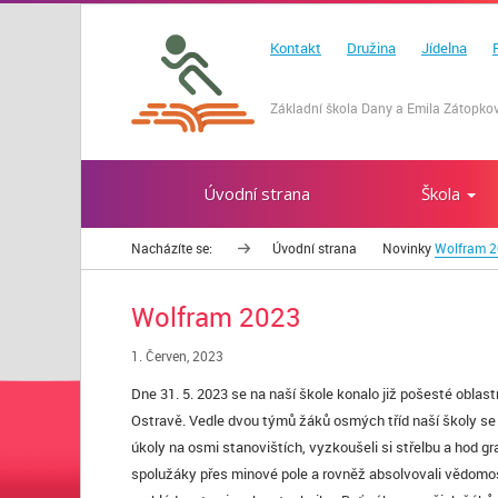
Kontakt
Družina
Jídelna
Základní škola Dany a Emila Zátopkov
Úvodní strana
Škola
Nacházíte se:
Úvodní strana
Novinky
Wolfram 
Wolfram 2023
1. Červen, 2023
Dne 31. 5. 2023 se na naší škole konalo již pošesté obl
Ostravě. Vedle dvou týmů žáků osmých tříd naší školy se j
úkoly na osmi stanovištích, vyzkoušeli si střelbu a hod gr
spolužáky přes minové pole a rovněž absolvovali vědomost