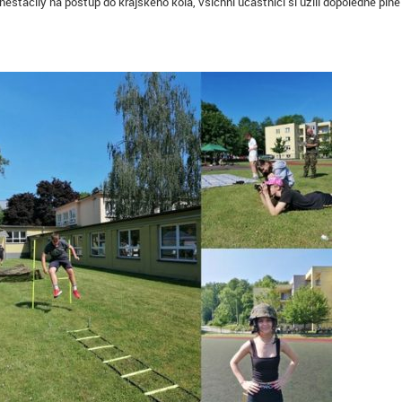
stačily na postup do krajského kola, všichni účastníci si užili dopoledne plné