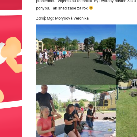
prohlédnout vojenskou techniku. Byť výkony našich žáků ne
pohybu. Tak snad zase za rok
Zdroj: Mgr. Morysová Veronika