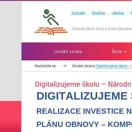
Kontakt
Družina
Jídelna
Základní škola Dany a Emila Zátopkov
Úvodní strana
Škola
Nacházíte se:
Úvodní strana
Digitalizujeme školu –
Digitalizujeme školu – Národn