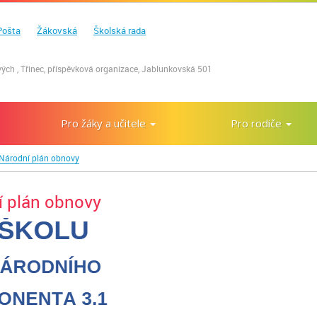
Pošta
Žákovská
Školská rada
ých , Třinec, příspěvková organizace, Jablunkovská 501
Pro žáky a učitele
Pro rodiče
 Národní plán obnovy
í plán obnovy