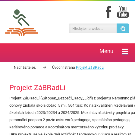
Menu
Nacházíte se:
Úvodní strana
Projekt ZáBRadLí
Projekt ZáBRadLí
Projekt ZáBRadLí (Zátopek_Bezpečí_Rady_Lídři) z projektu Národního pl
obnovy získala škola dotaci 5 mil. 564 tisíc Kč na zkvalitnění vzdělávání 
školních letech 2023/20234 a 2024/2025. Mezi hlavní aktivity projektu pa
personální podpora 2 pozic asistentů pedagoga, speciálního pedagoga,
kariérového poradce a koordinátora mentorského výcviku pro žáky.
Díky projektu se ve škole daří rozjíždět tandemovou výuku a realizovat