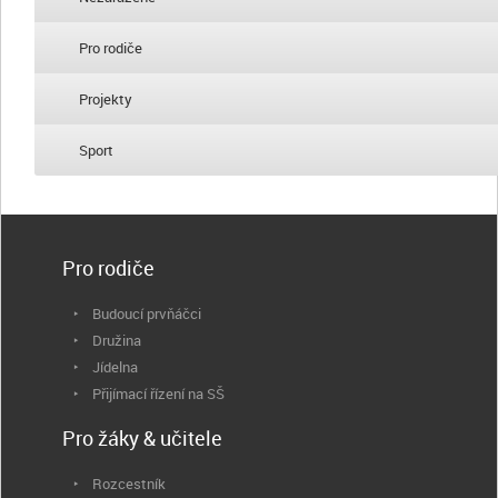
Pro rodiče
Projekty
Sport
Pro rodiče
Budoucí prvňáčci
Družina
Jídelna
Přijímací řízení na SŠ
Pro žáky & učitele
Rozcestník