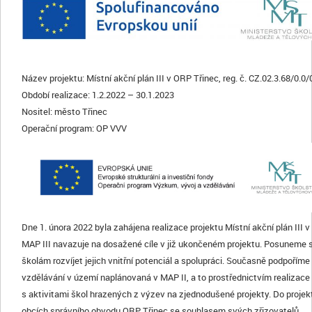
Název projektu: Místní akční plán III v ORP Třinec, reg. č. CZ.02.3.68/0.
Období realizace: 1.2.2022 – 30.1.2023
Nositel: město Třinec
Operační program: OP VVV
Dne 1. února 2022 byla zahájena realizace projektu Místní akční plán III 
MAP III navazuje na dosažené cíle v již ukončeném projektu. Posuneme
školám rozvíjet jejich vnitřní potenciál a spolupráci. Současně podpoříme
vzdělávání v území naplánovaná v MAP II, a to prostřednictvím realizace 
s aktivitami škol hrazených z výzev na zjednodušené projekty. Do projektu
obcích správního obvodu ORP Třinec se souhlasem svých zřizovatelů.