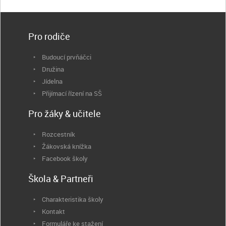
Pro rodiče
Budoucí prvňáčci
Družina
Jídelna
Přijímací řízení na SŠ
Pro žáky & učitele
Rozcestník
Žákovská knížka
Facebook školy
Škola & Partneři
Charakteristika školy
Kontakt
Formuláře ke stažení