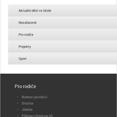
Aktuální dění ve škole
Nezařazené
Pro rodiče
Projekty
Sport
Pro rodiče
Budoucí prvňáčci
Družina
Jídelna
Přijímací řízení na SŠ