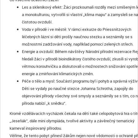
Les a skleníkový efekt: Žáci prozkoumali rozdíly mezi smíšeným 
a monokulturou, vytvořili si vlastní „klima mapu“ a zamysleli se n
čistotou ovzduší.
Voda v přírodě i ve městě: V rámci exkurze do Priessnitzových
léčebných lázní si děti prošly naučnou stezku a seznámily se s
možnostmi zadržování vody, například pomocí zelených střech.
Energie a ovzduší: Během návštěvy Národní přírodní rezervace Re
hledali žáci v přírodě bioindikátory čistého ovzduší, zkusili si vyrob
větrnou korouhvičku a diskutovali o možnostech snižování spotř
energie a zmírňování klimatických změn.
Péče o tělo a mysl: Součástí programu byl i pohyb a správná výživ
Děti se vydaly po naučné stezce Johanna Schrotha, zapojily do
objevování přírody všechny své smysly a seznámily se s tím, co 
příroda nabízí „k snědku“.
Kromě vzdělávacích vycházek čekala na děti také celopobytová hra o tit
„Jeseňák“, dále mini olympiáda, tvořivé aktivity a závěrečný tematický
karneval inspirovaný přírodou.
Věříme, že tento pobyt přinesl žákům nejen nové vědomosti o ochraně pří