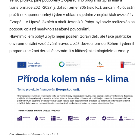
Tento projekt, plně podpořený z Operačního programu Spravedlivá
transformace 2021-2027 (s dotací téměř 305 tisíc Kč), umožnil 45 účast
prožít nezapomenutelný týden v oblasti s jedním z nejčistších ovzduší v
Evropě – v Lipové-lázních a okolí Jeseníků. Pobyt byl navíc realizován na
podporu oblasti nedávno zasažené povodněmi.
Hlavním cílem pobytu bylo nejen posílení zdraví dětí, ale také praktické
environmentální vzdělávání hravou a zážitkovou formou. Během týdenní
programu se žáci detailně seznámili s klíčovými ekologickými tématy.
Co všechno účastníci zažili?