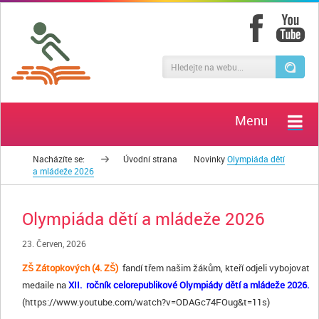
Menu
Nacházíte se:
Úvodní strana
Novinky
Olympiáda dětí
a mládeže 2026
Olympiáda dětí a mládeže 2026
23. Červen, 2026
ZŠ Zátopkových (4. ZŠ)
fandí třem našim žákům, kteří odjeli vybojovat
medaile na
XII. ročník celorepublikové Olympiády dětí a mládeže 2026.
(https://www.youtube.com/watch?v=ODAGc74FOug&t=11s)