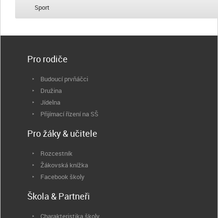
Sport
Pro rodiče
Budoucí prvňáčci
Družina
Jídelna
Přijímací řízení na SŠ
Pro žáky & učitele
Rozcestník
Žákovská knížka
Facebook školy
Škola & Partneři
Charakteristika školy