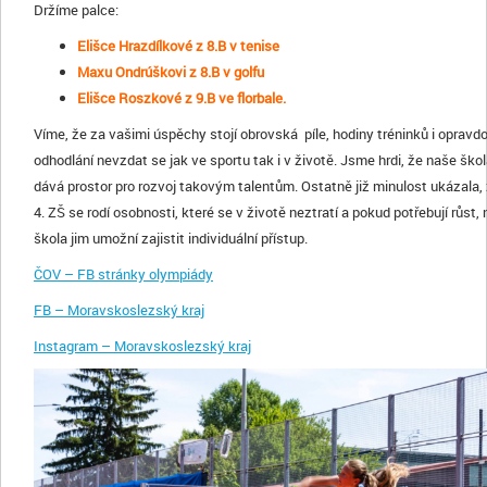
Držíme palce:
Elišce Hrazdílkové z 8.B v tenise
Maxu Ondrúškovi z 8.B v golfu
Elišce Roszkové z 9.B ve florbale.
Víme, že za vašimi úspěchy stojí obrovská píle, hodiny tréninků i opravd
odhodlání nevzdat se jak ve sportu tak i v životě. Jsme hrdi, že naše ško
dává prostor pro rozvoj takovým talentům. Ostatně již minulost ukázala,
4. ZŠ se rodí osobnosti, které se v životě neztratí a pokud potřebují růst,
škola jim umožní zajistit individuální přístup.
ČOV – FB stránky olympiády
FB – Moravskoslezský kraj
Instagram – Moravskoslezský kraj