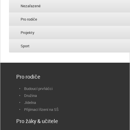
Nezařazené
Pro rodiče
Projekty
Sport
Pro rodiče
Budoucí prvňáčci
Družina
Jídelna
Přijímací řízení na SŠ
Pro žáky & učitele